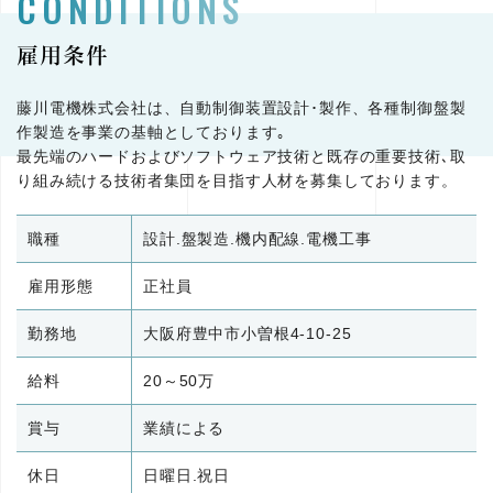
CONDITIONS
雇用条件
藤川電機株式会社は、自動制御装置設計･製作、各種制御盤製
作製造を事業の基軸としております｡
最先端のハードおよびソフトウェア技術と既存の重要技術､取
り組み続ける技術者集団を目指す人材を募集しております。
職種
設計.盤製造.機内配線.電機工事
雇用形態
正社員
勤務地
大阪府豊中市小曽根4-10-25
給料
20～50万
賞与
業績による
休日
日曜日.祝日